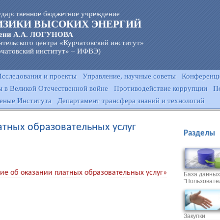
ударственное бюджетное учреждение
ИЗИКИ ВЫСОКИХ ЭНЕРГИЙ
ени А.А. ЛОГУНОВА
ательского центра «Курчатовский институт»
чатовский институт» – ИФВЭ)
Исследования и проекты
Управление, научные советы
Конференци
 в Великой Отечественной войне
Противодействие коррупции
П
еные Института
Департамент трансфера знаний и технологий
атных образовательных услуг
Разделы
е об оказании платных образовательных услуг»
База данных
"Пользовате
Закупки