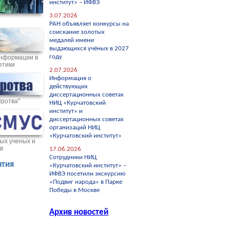
институт» – ИФВЭ
3.07.2026
РАН объявляет конкурсы на
соискание золотых
медалей имени
выдающихся учёных в 2027
году
нформации в
етики
2.07.2026
Информация о
действующих
диссертационных советах
Протва"
НИЦ «Курчатовский
институт» и
диссертационных советах
организаций НИЦ
«Курчатовский институт»
ых ученых и
в
17.06.2026
Сотрудники НИЦ
тия
«Курчатовский институт» –
ИФВЭ посетили экскурсию
«Подвиг народа» в Парке
Победы в Москве
Архив новостей