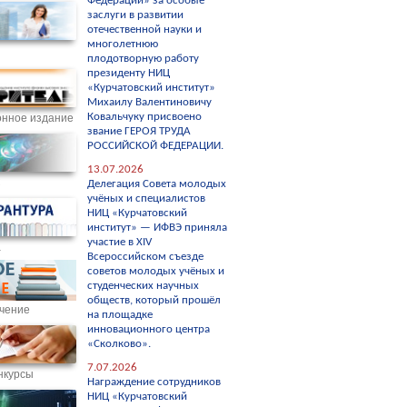
Федерации» за особые
заслуги в развитии
отечественной науки и
многолетнюю
плодотворную работу
президенту НИЦ
«Курчатовский институт»
Михаилу Валентиновичу
Ковальчуку присвоено
нное издание
звание ГЕРОЯ ТРУДА
РОССИЙСКОЙ ФЕДЕРАЦИИ.
13.07.2026
С
Делегация Совета молодых
учёных и специалистов
НИЦ «Курчатовский
институт» — ИФВЭ приняла
участие в XIV
а
Всероссийском съезде
советов молодых учёных и
студенческих научных
обществ, который прошёл
чение
на площадке
инновационного центра
«Сколково».
7.07.2026
нкурсы
Награждение сотрудников
НИЦ «Курчатовский