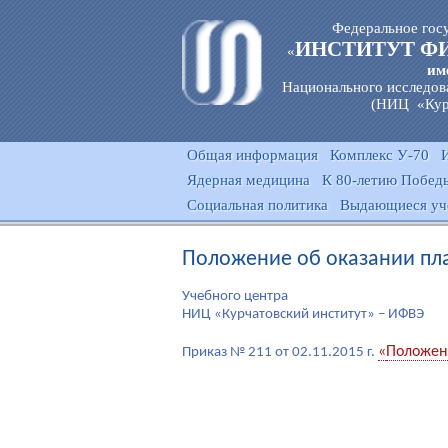
Федеральное гос
ИНСТИТУТ Ф
«
им
Национального исследов
(НИЦ «Кур
Общая информация
Комплекс У-70
Ядерная медицина
К 80-летию Победы
Социальная политика
Выдающиеся уч
Положение об оказании пл
Учебного центра
НИЦ «Курчатовский институт» – ИФВЭ
«
Положени
Приказ № 211 от 02.11.2015 г.