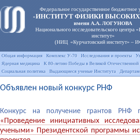
Федеральное государственное бюджетное 
ИНСТИТУТ ФИЗИКИ ВЫСОКИХ
«
имени А.А. ЛОГУНОВА
Национального исследовательского центра 
институт»
(НИЦ «Курчатовский институт» – 
Общая информация
Комплекс У-70
Исследования и проекты
У
Ядерная медицина
К 80-летию Победы в Великой Отечественной
Социальная политика
Выдающиеся ученые Института
Департам
Объявлен новый конкурс РНФ
Конкурс на получение грантов РНФ 
«Проведение инициативных исследов
учеными» Президентской программы ис