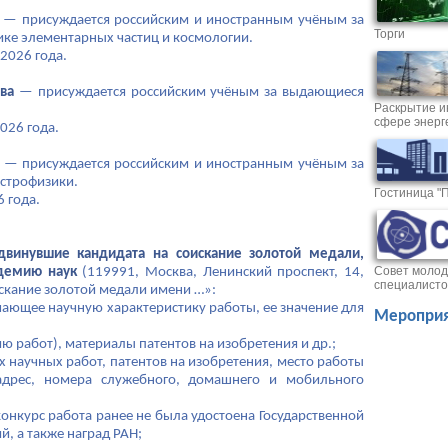
— присуждается российским и иностранным учёным за
Торги
ике элементарных частиц и космологии.
2026 года.
ва
— присуждается российским учёным за выдающиеся
Раскрытие и
сфере энерг
026 года.
— присуждается российским и иностранным учёным за
астрофизики.
Гостиница "
 года.
двинувшие кандидата на соискание золотой медали,
Совет молод
адемию наук
(119991, Москва, Ленинский проспект, 14,
специалисто
искание золотой медали имени …»:
ающее научную характеристику работы, ее значение для
Мероприя
ю работ), материалы патентов на изобретения и др.;
х научных работ, патентов на изобретения, место работы
дрес, номера служебного, домашнего и мобильного
 конкурс работа ранее не была удостоена Государственной
, а также наград РАН;