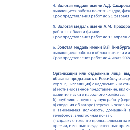
4.
Золотая медаль имени А.Д. Сахарова
выдающиеся работы по физике ядра, физ
Срок представления работ до 21 февраля 
5.
Золотая медаль имени А.М. Прохоро
работы в области физики.
Срок представления работ до 11 апреля 2
6.
Золотая медаль имени В.Л. Гинзбурга
выдающиеся работы в области физики и 
Срок представления работ до 4 июля 2026
Организации или отдельные лица, вы
обязаны представить в Российскую ак
корп. 2, Экспедиция) с надписью: «На со
а) мотивированное представление, включ
развития науки и народного хозяйства;
б) опубликованную научную работу (сери
в) сведения об авторе (перечень основны
и занимаемая должность, домашний а
телефонов, электронная почта);
г) справку о том, что представляемая на
премии, именных государственных премий