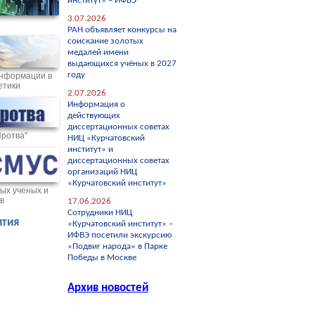
институт» – ИФВЭ
3.07.2026
РАН объявляет конкурсы на
соискание золотых
медалей имени
выдающихся учёных в 2027
году
нформации в
етики
2.07.2026
Информация о
действующих
диссертационных советах
Протва"
НИЦ «Курчатовский
институт» и
диссертационных советах
организаций НИЦ
«Курчатовский институт»
ых ученых и
в
17.06.2026
Сотрудники НИЦ
тия
«Курчатовский институт» –
ИФВЭ посетили экскурсию
«Подвиг народа» в Парке
Победы в Москве
Архив новостей