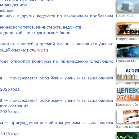
м заведениям;
ествам;
Вакансии
ии наук и других ведомств по важнейшим проблемам
енных комитетов, министерств, ведомств;
редприятий; конструкторским бюро.
Информацио
 золотых медалей и премий имени выдающихся ученых
new.ras.ru
ующей ссылке:
Премии МУ
году относятся конкурсы по присуждению следующих
а
— присуждается российским учёным за выдающиеся
Аспирантур
2026 года.
а
— присуждается российским учёным за выдающиеся
Целевое обу
ого состояния.
2026 года.
ва
— присуждается российским учёным за выдающиеся
Заявки на ко
2026 года.