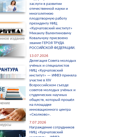
заслуги в развитии
отечественной науки и
многолетнюю
плодотворную работу
президенту НИЦ
«Курчатовский институт»
Михаилу Валентиновичу
Ковальчуку присвоено
нное издание
звание ГЕРОЯ ТРУДА
РОССИЙСКОЙ ФЕДЕРАЦИИ.
13.07.2026
С
Делегация Совета молодых
учёных и специалистов
НИЦ «Курчатовский
институт» — ИФВЭ приняла
участие в XIV
а
Всероссийском съезде
советов молодых учёных и
студенческих научных
обществ, который прошёл
чение
на площадке
инновационного центра
«Сколково».
7.07.2026
нкурсы
Награждение сотрудников
НИЦ «Курчатовский