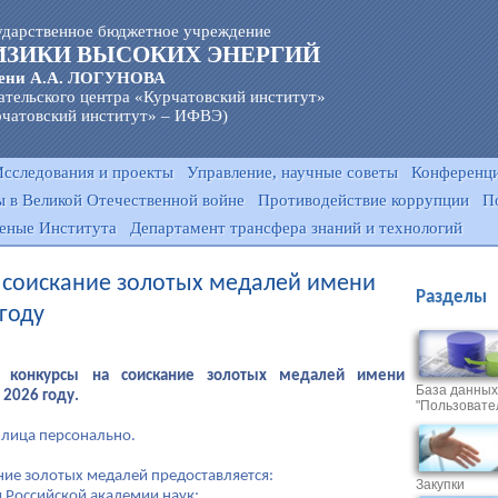
ударственное бюджетное учреждение
ИЗИКИ ВЫСОКИХ ЭНЕРГИЙ
ени А.А. ЛОГУНОВА
ательского центра «Курчатовский институт»
чатовский институт» – ИФВЭ)
Исследования и проекты
Управление, научные советы
Конференци
 в Великой Отечественной войне
Противодействие коррупции
П
еные Института
Департамент трансфера знаний и технологий
 соискание золотых медалей имени
Разделы
году
ет конкурсы на соискание золотых медалей имени
База данных
2026 году.
"Пользовате
 лица персонально.
ние золотых медалей предоставляется:
Закупки
 Российской академии наук;