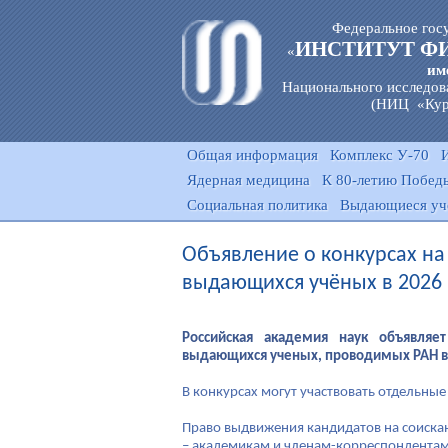
Федеральное гос
ИНСТИТУТ Ф
«
им
Национального исследов
(НИЦ «Кур
Общая информация
Комплекс У-70
Ядерная медицина
К 80-летию Победы
Социальная политика
Выдающиеся уч
Объявление о конкурсах на
выдающихся учёных в 2026 
Российская академия наук объявля
выдающихся ученых, проводимых РАН в 
В конкурсах могут участвовать отдельные
Право выдвижения кандидатов на соиска
– академикам и членам-корреспондентам